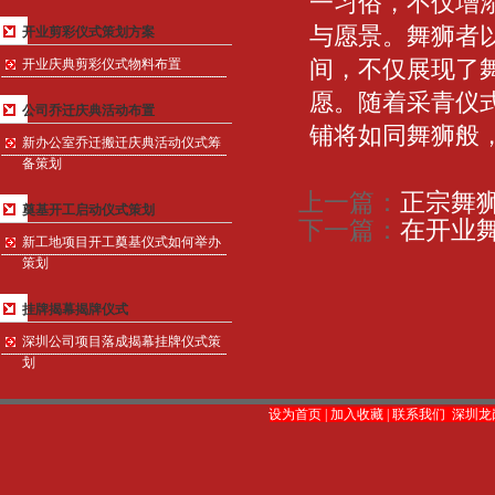
一习俗，不仅增
与愿景。舞狮者
开业剪彩仪式策划方案
间，不仅展现了
开业庆典剪彩仪式物料布置
愿。随着采青仪
公司乔迁庆典活动布置
铺将如同舞狮般
新办公室乔迁搬迁庆典活动仪式筹
备策划
上一篇：
正宗舞
奠基开工启动仪式策划
下一篇：
在开业舞
新工地项目开工奠基仪式如何举办
策划
挂牌揭幕揭牌仪式
深圳公司项目落成揭幕挂牌仪式策
划
设为首页
|
加入收藏
|
联系我们
深圳龙