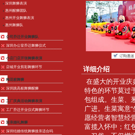
深圳舞狮表演
惠州醒狮团队
惠州开业舞狮表演
惠州舞狮队
公司乔迁开业舞狮队
深圳办公室乔迁舞狮仪式
小店门店开张舞狮表演
店铺开业剪彩舞狮环节
详细介绍
梅花桩舞狮
在盛大的开业庆
深圳跳高桩舞狮醒狮
特色的环节莫过
包组成。生菜、
工厂庆典活动舞狮表演
广进。生菜寓意“
工厂乔迁开业仪式舞狮环节
愿经营者智慧经营
迎亲婚礼舞狮
富揽入怀中；红
深圳结婚传统舞狮接亲适合吗