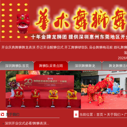
开业庆典舞狮舞龙表演 乔迁开业醒狮仪式 开工舞狮锣鼓队 庙会舞狮梅花桩 婚礼舞狮
2026
深圳舞狮队首页
舞狮队采青点睛
深圳舞狮舞龙
舞龙舞狮活
关于我们
当前位置：
首页
>
关于我们
>
深圳开业仪式必看!舞狮表演...