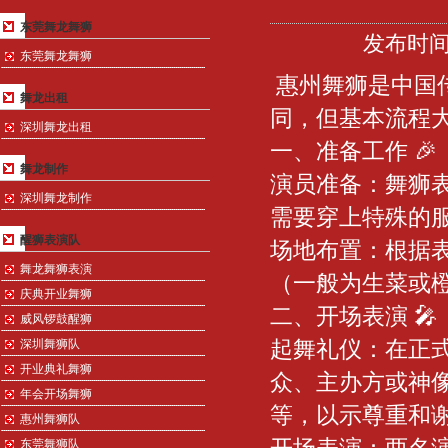
东莞舞龙舞狮
发布时间：
东莞舞龙舞狮
惠州舞狮是中国
舞龙出租
同，但基本流程
深圳舞龙出租
一、准备工作 🎉
舞龙制作
演员准备：舞狮
深圳舞龙制作
需要穿上特殊的
醒狮表演队
场地布置：根据
舞龙舞狮表演
（一般为生菜或
庆典开业舞狮
二、开场表演 🎤
威风锣鼓醒狮
起舞礼仪：在正
深圳舞狮队
开业典礼舞狮
众、主办方或神
年会开场舞狮
等，以示尊重和
惠州舞狮队
东莞舞狮队