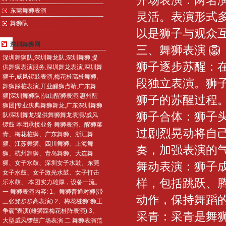
开场表演：两名
东莞舞狮表演
灵活。表演形式
舞狮队
以是狮子与观众
深圳舞狮网
三、舞狮表演 🦁
深圳舞狮队,深圳舞龙队.深圳舞狮,提
狮子逐步苏醒：
供舞狮表演服务,深圳舞龙表演,深圳舞
狮子,威风锣鼓表演,梅花桩高桩舞狮,
段独立表演。狮
舞狮踩桩表演,开业醒狮点睛,广东舞
狮|深圳舞狮队|佛山醒狮表演|惠州醒
狮子的苏醒过程
狮团|专业庆典舞狮舞龙,广东深圳舞狮
狮子合体：狮子
队/深圳舞龙/提供舞狮舞龙表演/威风
锣鼓 本团承接业务 舞狮表演、醒狮菜
过剧烈晃动将自
青、梅花桩狮、广东舞狮、浙江舞
狮、江苏舞狮、四川舞狮、上海舞
奏，加强表演的
狮、杭州舞狮、青岛舞狮、大连舞
狮、女子水鼓、深圳女子水鼓、东莞
舞动表演：狮子
女子水鼓、女子激光水鼓、女子打击
样，包括跳跃、
乐水鼓、 本团实力雄厚，设备一流。
一 舞狮表演内容: 1、舞狮普通对狮(带
动作，保持舞蹈
三张凳步步高表演) 2、梅花桩狮"狮王
争霸"表演(雄狮踩梅花桩阵表演) 3、
采青：采青是舞
大型威风锣鼓广场表演 二 舞狮表演范