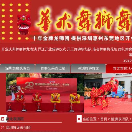
开业庆典舞狮舞龙表演 乔迁开业醒狮仪式 开工舞狮锣鼓队 庙会舞狮梅花桩 婚礼舞狮
202
深圳舞狮队首页
舞狮队采青点睛
深圳舞狮舞龙
舞龙舞狮活
舞龙表演团
当前位置：
首页
>
醒狮表演队
深圳舞龙表演团