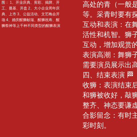
围： 1、开业庆典、剪彩、揭牌、开
高处的青（一般
工、奠基、开盘 2、大小企业周年庆
等。采青时要有
典、上市 3、公益活动、文艺晚会开
场 4、婚庆醒狮献瑞、醒狮祝寿、醒
互动和表演：在
狮祭神等上千种不同类型的醒狮表演
活性和机智。狮子
互动，增加观赏
表演高潮：舞狮
需要演员展示出
四、结束表演 🏁
收狮：表演结束
和狮被收好，敲
整齐、神态要谦
合影留念：有时
彩时刻。