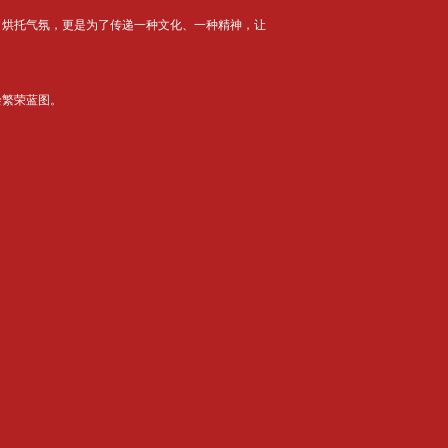
了烘托气氛，更是为了传递一种文化、一种精神，让
绘繁荣蓝图。