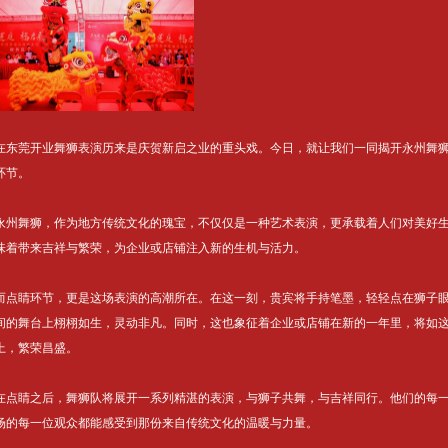
在东莞开业舞狮表演历来是庆贺新启之业的重头戏。今日，就让我们一同揭开永州舞
环节。
永州舞狮，作为地方传统文化的瑰宝，不仅仅是一种艺术表演，更承载着人们对美好
味着带来吉祥与繁荣，为企业或店铺注入新的生机与活力。
而点睛环节，更是这场表演的高潮所在。在这一刻，贵宾将手持笔墨，轻轻点在狮子
间的舞台上栩栩如生，灵动非凡。同时，这也象征着企业或店铺在新的一年里，将如
上，繁荣昌盛。
在点睛之后，舞狮队将展开一系列精湛的表演，与狮子共舞，与吉祥同行。他们的每
场的每一位观众都能感受到那份来自传统文化的温暖与力量。