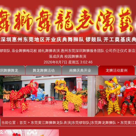
锣鼓队 庙会舞狮梅花桩 婚礼舞狮表演 惠州东莞深圳舞狮服务团队 公司乔迁仪式 新店
落成庆典 校园舞狮表演
2026年8月7日 星期五 3:02:46
圳舞狮舞龙
舞龙舞狮活动
南狮庆典开业
龙狮活动案例
当前位置：
首页
>
东莞黄江舞狮舞龙队表演|东莞锣鼓队|东莞舞龙舞狮队
> 东莞黄