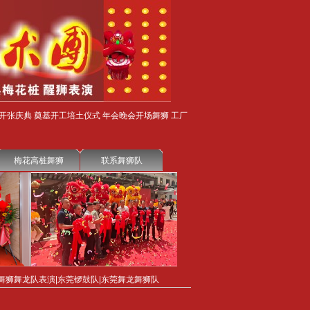
开张庆典 奠基开工培土仪式 年会晚会开场舞狮 工厂
梅花高桩舞狮
联系舞狮队
江舞狮舞龙队表演|东莞锣鼓队|东莞舞龙舞狮队