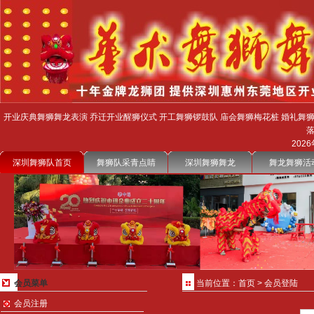
开业庆典舞狮舞龙表演 乔迁开业醒狮仪式 开工舞狮锣鼓队 庙会舞狮梅花桩 婚礼舞狮
2026
深圳舞狮队首页
舞狮队采青点睛
深圳舞狮舞龙
舞龙舞狮活
会员菜单
当前位置：首页 > 会员登陆
会员注册